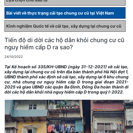
Bài viết về thực trạng cải tạo chung cư cũ tại Việt Nam
Kinh nghiệm Quốc tế về cải tạo, xây dựng lại chung cư cũ
Tiến độ di dời các hộ dân khỏi chung cư cũ
nguy hiểm cấp D ra sao?
24/10/2022
T
ạ
i K
ế
ho
ạ
ch s
ố
335/KH-UBND (ng
à
y 31-12-2021) v
ề
c
ả
i t
ạ
o,
x
â
y d
ự
ng l
ạ
i chung c
ư
c
ũ
tr
ê
n
đị
a b
à
n th
à
nh ph
ố
H
à
N
ộ
i
đợ
t 1,
UBND th
à
nh ph
ố
x
á
c
đị
nh s
ẽ
c
ả
i t
ạ
o, x
â
y d
ự
ng l
ạ
i 6 khu chung
c
ư
, nh
à
chung c
ư
nguy hi
ể
m c
ấ
p D trong giai
đ
o
ạ
n 2021-
2025 v
à
giao UBND các qu
ậ
n Ba
Đì
nh,
Đố
ng
Đ
a ho
à
n th
à
nh di
d
ờ
i c
á
c h
ộ
d
â
n kh
ỏ
i nh
à
nguy hi
ể
m c
ấ
p D trong qu
ý
I-2022.