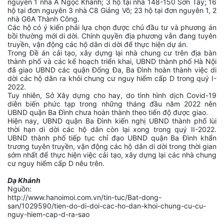
nguyên 1 nhà A Ngọc Khánh; 3 hộ tại nhà 148-150 Sơn Tây; 16
hộ tại đơn nguyên 3 nhà C8 Giảng Võ; 23 hộ tại đơn nguyên 1, 2
nhà G6A Thành Công.
Các hộ có ý kiến phải lựa chọn được chủ đầu tư và phương án
bồi thường mới di dời. Chính quyền địa phương vẫn đang tuyên
truyền, vận động các hộ dân di dời để thực hiện dự án.
Trong Đề án cải tạo, xây dựng lại nhà chung cư trên địa bàn
thành phố và các kế hoạch triển khai, UBND thành phố Hà Nội
đã giao UBND các quận Đống Đa, Ba Đình hoàn thành việc di
dời các hộ dân ra khỏi chung cư nguy hiểm cấp D trong quý I-
2022.
Tuy nhiên, Sở Xây dựng cho hay, do tình hình dịch Covid-19
diễn biến phức tạp trong những tháng đầu năm 2022 nên
UBND quận Ba Đình chưa hoàn thành theo tiến độ được giao.
Hiện nay, UBND quận Ba Đình kiến nghị UBND thành phố lùi
thời hạn di dời các hộ dân còn lại xong trong quý II-2022.
UBND thành phố tiếp tục chỉ đạo UBND quận Ba Đình khẩn
trương tuyên truyền, vận động các hộ dân di dời trong thời gian
sớm nhất để thực hiện việc cải tạo, xây dựng lại các nhà chung
cư nguy hiểm cấp D nêu trên.
Dạ Khánh
Nguồn:
http://www.hanoimoi.com.vn/tin-tuc/Bat-dong-
san/1029590/tien-do-di-doi-cac-ho-dan-khoi-chung-cu-cu-
nguy-hiem-cap-d-ra-sao