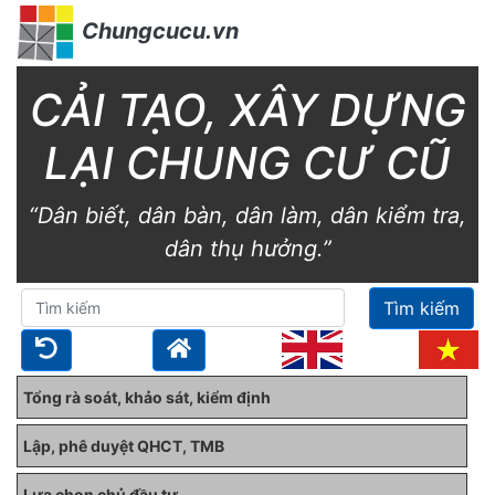
Chungcucu.vn
CẢI TẠO, XÂY DỰNG
LẠI CHUNG CƯ CŨ
“Dân biết, dân bàn, dân làm, dân kiểm tra,
dân thụ hưởng.”
Tìm kiếm
Tổng rà soát, khảo sát, kiểm định
Lập, phê duyệt QHCT, TMB
Lựa chọn chủ đầu tư