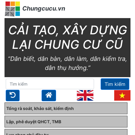
Chungcucu.vn
CẢI TẠO, XÂY DỰNG
LẠI CHUNG CƯ CŨ
“Dân biết, dân bàn, dân làm, dân kiểm tra,
dân thụ hưởng.”
Tìm kiếm
Tổng rà soát, khảo sát, kiểm định
Lập, phê duyệt QHCT, TMB
Lựa chọn chủ đầu tư