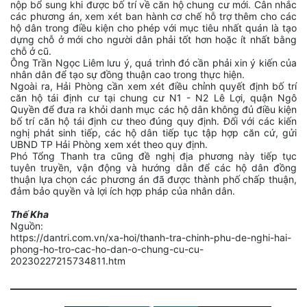
nộp bổ sung khi được bố trí về căn hộ chung cư mới. Cân nhắc
các phương án, xem xét ban hành cơ chế hỗ trợ thêm cho các
hộ dân trong điều kiện cho phép với mục tiêu nhất quán là tạo
dựng chỗ ở mới cho người dân phải tốt hơn hoặc ít nhất bằng
chỗ ở cũ.
Ông Trần Ngọc Liêm lưu ý, quá trình đó cần phải xin ý kiến của
nhân dân để tạo sự đồng thuận cao trong thực hiện.
Ngoài ra, Hải Phòng cần xem xét điều chỉnh quyết định bố trí
căn hộ tái định cư tại chung cư N1 - N2 Lê Lợi, quận Ngô
Quyền để đưa ra khỏi danh mục các hộ dân không đủ điều kiện
bố trí căn hộ tái định cư theo đúng quy định. Đối với các kiến
nghị phát sinh tiếp, các hộ dân tiếp tục tập hợp căn cứ, gửi
UBND TP Hải Phòng xem xét theo quy định.
Phó Tổng Thanh tra cũng đề nghị địa phương này tiếp tục
tuyên truyền, vận động và hướng dẫn để các hộ dân đồng
thuận lựa chọn các phương án đã được thành phố chấp thuận,
đảm bảo quyền và lợi ích hợp pháp của nhân dân.
Thế Kha
Nguồn:
https://dantri.com.vn/xa-hoi/thanh-tra-chinh-phu-de-nghi-hai-
phong-ho-tro-cac-ho-dan-o-chung-cu-cu-
20230227215734811.htm