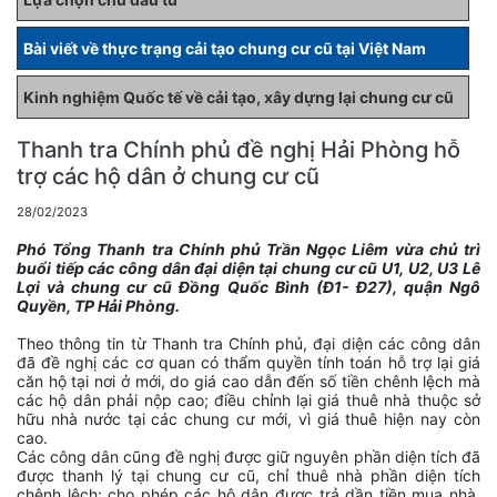
Bài viết về thực trạng cải tạo chung cư cũ tại Việt Nam
Kinh nghiệm Quốc tế về cải tạo, xây dựng lại chung cư cũ
Thanh tra Chính phủ đề nghị Hải Phòng hỗ
trợ các hộ dân ở chung cư cũ
28/02/2023
Phó Tổng Thanh tra Chính phủ Trần Ngọc Liêm vừa chủ trì
buổi tiếp các công dân đại diện tại chung cư cũ U1, U2, U3 Lê
Lợi và chung cư cũ Đồng Quốc Bình (Đ1- Đ27), quận Ngô
Quyền, TP Hải Phòng.
Theo thông tin từ Thanh tra Chính phủ, đại diện các công dân
đã đề nghị các cơ quan có thẩm quyền tính toán hỗ trợ lại giá
căn hộ tại nơi ở mới, do giá cao dẫn đến số tiền chênh lệch mà
các hộ dân phải nộp cao; điều chỉnh lại giá thuê nhà thuộc sở
hữu nhà nước tại các chung cư mới, vì giá thuê hiện nay còn
cao.
Các công dân cũng đề nghị được giữ nguyên phần diện tích đã
được thanh lý tại chung cư cũ, chỉ thuê nhà phần diện tích
chênh lệch; cho phép các hộ dân được trả dần tiền mua nhà,