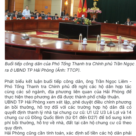
Buổi tiếp công dân của Phó Tổng Thanh tra Chính phủ Trần Ngọc 
ra ở UBND TP Hải Phòng (Ảnh: TTCP).
Phát biểu kết luận buổi tiếp công dân, ông Trần Ngọc Liêm -
Phó Tổng Thanh tra Chính phủ đề nghị các hộ dân hợp tác
cùng các sở ngành, địa phương liên quan của Hải Phòng để
thực hiện theo phương án đã được thành phố chấp thuận.
UBND TP Hải Phòng xem xét lập, phê duyệt điều chỉnh phương
án bồi thường, hỗ trợ đối với các trường hợp hộ dân đã có
quyết định thanh lý nhà tại chung cư cũ: U1 U2 U3 Lê Lợi và 14
chung cư cũ Đồng Quốc Bình (từ Đ1 đến Đ27) để bổ sung kinh
phí bồi thường, hỗ trợ về nhà, đất tại căn hộ chung cư cũ theo
quy định.
Hải Phòng cũng cần tính toán, xác định số tiền các hộ dân phải