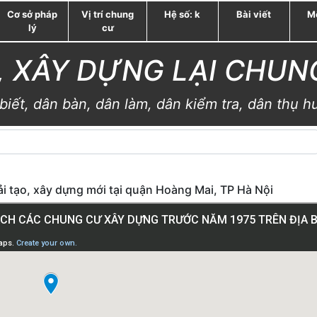
Cơ sở pháp
Vị trí chung
Hệ số: k
Bài viết
M
lý
cư
O, XÂY DỰNG LẠI CHUN
biết, dân bàn, dân làm, dân kiểm tra, dân thụ h
cải tạo, xây dựng mới tại quận Hoàng Mai, TP Hà Nội