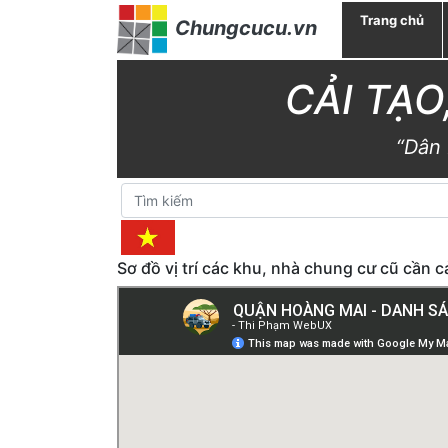
Trang chủ
Chungcucu.vn
CẢI TẠ
“Dân 
Sơ đồ vị trí các khu, nhà chung cư cũ cần 