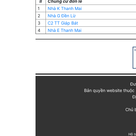
II
Chung cư đơn lẻ
1
Nhà K Thanh Mai
2
Nhà G Đền Lừ
3
C2 TT Giáp Bát
4
Nhà E Thanh Mai
Đư
Bản quyền website thuộc 
Đ
Chủ b
Hỗ t