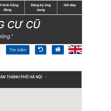
ô hình Cộng
Đăng ký ứng
Hỏi đáp
đồng
dụng
G CƯ CŨ
ưởng.”
Tìm kiếm