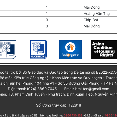
1
Mai Động
1
Hoàng Văn Thụ
3
Giáp Bát
3
Mai Động
ợc tài trợ bởi Bộ Giáo dục và Đào tạo trong Đề tài mã số B2022-XDA
Bộ môn Kiến trúc Công nghệ - Khoa Kiến trúc và Quy hoạch - Trườn
ịa chỉ liên hệ: Phòng 404 nhà A1 - Số 55 đường Giải Phóng - TP Hà N
Điện thoại: (024) 3869 7045
Email: bmktcn@gmail.com
iên: TS. Phạm Đình Tuyển - Phụ trách: Đinh Xuân Tiệp, Nguyễn Min
Số lượng truy cập: 122818
rợ kỹ thuật khi gặp sự cố liên hệ ngay hotline:
0966 130 168
và kết nối zalo:
0966 13