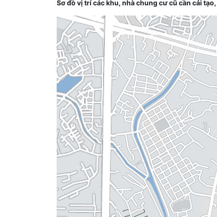
Sơ đồ vị trí các khu, nhà chung cư cũ cần cải tạ