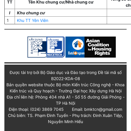
TT
Tên Khu chung cư/Nhà chung cư
ch
I
Khu chung cư
1
Khu TT Yên Viên
Được tài trợ bởi Bộ Giáo dục và Đào tạo trong Đề tài mã số
B2022-XDA-08
Bản quyền website thuộc Bộ môn Kiến trúc Công nghệ - Khoa
Kiến trúc và Quy hoạch - Trường Đại học Xây dựng Hà Nội
Địa chỉ liên hệ: Phòng 404 nhà A1 - Số 55 đường Giải Phóng -
TP Hà Nội
Điện thoại: (024) 3869 7045
Email: bmktcn@gmail.com
Chủ biên: TS. Phạm Đình Tuyển - Phụ trách: Đinh Xuân Tiệp,
Nguyễn Minh Hiếu