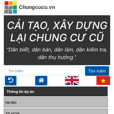
Chungcucu.vn
CẢI TẠO, XÂY DỰNG
LẠI CHUNG CƯ CŨ
“Dân biết, dân bàn, dân làm, dân kiểm tra,
dân thụ hưởng.”
Tìm kiếm
Thông tin dự án
Hà Nội
TP.HCM