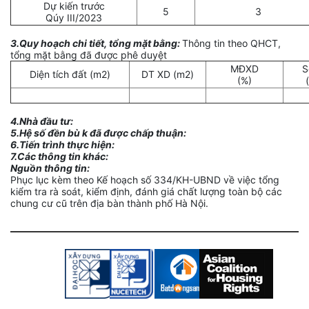
Dự kiến trước
5
3
Qúy III/2023
3.Quy hoạch chi tiết, tổng mặt bằng:
Thông tin theo QHCT,
tổng mặt bằng đã được phê duyệt
MĐXD
S
Diện tích đất (m2)
DT XD (m2)
(%)
4.Nhà đầu tư:
5.Hệ số đền bù k đã được chấp thuận:
6.Tiến trình thực hiện:
7.Các thông tin khác:
Nguồn thông tin:
Phục lục kèm theo Kế hoạch số 334/KH-UBND về việc tổng
kiểm tra rà soát, kiểm định, đánh giá chất lượng toàn bộ các
chung cư cũ trên địa bàn thành phố Hà Nội.