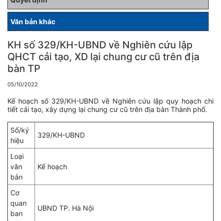
Văn bản khác
KH số 329/KH-UBND về Nghiên cứu lập
QHCT cải tạo, XD lại chung cư cũ trên địa
bàn TP
05/10/2022
Kế hoạch số 329/KH-UBND về Nghiên cứu lập quy hoạch chi
tiết cải tạo, xây dựng lại chung cư cũ trên địa bàn Thành phố.
Số/ký
329/KH-UBND
hiệu
Loại
văn
Kế hoạch
bản
Cơ
quan
UBND TP. Hà Nội
ban