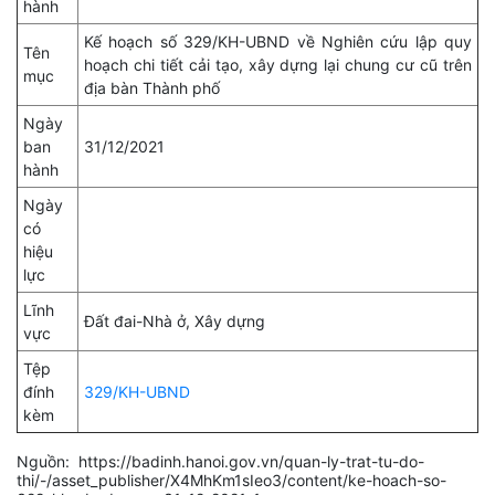
hành
Kế hoạch số 329/KH-UBND về Nghiên cứu lập quy
Tên
hoạch chi tiết cải tạo, xây dựng lại chung cư cũ trên
mục
địa bàn Thành phố
Ngày
ban
31/12/2021
hành
Ngày
có
hiệu
lực
Lĩnh
Đất đai-Nhà ở, Xây dựng
vực
Tệp
đính
329/KH-UBND
kèm
Nguồn: https://badinh.hanoi.gov.vn/quan-ly-trat-tu-do-
thi/-/asset_publisher/X4MhKm1sIeo3/content/ke-hoach-so-