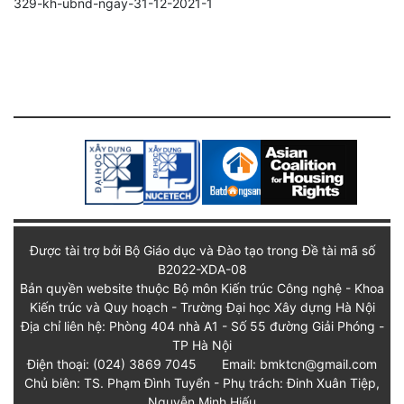
329-kh-ubnd-ngay-31-12-2021-1
Được tài trợ bởi Bộ Giáo dục và Đào tạo trong Đề tài mã số
B2022-XDA-08
Bản quyền website thuộc Bộ môn Kiến trúc Công nghệ - Khoa
Kiến trúc và Quy hoạch - Trường Đại học Xây dựng Hà Nội
Địa chỉ liên hệ: Phòng 404 nhà A1 - Số 55 đường Giải Phóng -
TP Hà Nội
Điện thoại: (024) 3869 7045
Email: bmktcn@gmail.com
Chủ biên: TS. Phạm Đình Tuyển - Phụ trách: Đinh Xuân Tiệp,
Nguyễn Minh Hiếu