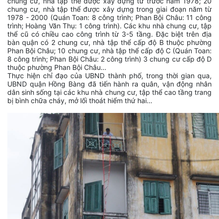
chung cư, nhà tập thể được xây dựng từ trước năm 1978; 20
chung cư, nhà tập thể được xây dựng trong giai đoạn năm từ
1978 - 2000 (Quán Toan: 8 công trình; Phan Bội Châu: 11 công
trình; Hoàng Văn Thụ: 1 công trình). Các khu nhà chung cư, tập
thể cũ có chiều cao công trình từ 3-5 tầng. Đặc biệt trên địa
bàn quận có 2 chung cư, nhà tập thể cấp độ B thuộc phường
Phan Bội Châu; 10 chung cư, nhà tập thể cấp độ C (Quán Toan:
8 công trình; Phan Bội Châu: 2 công trình) 3 chung cư cấp độ D
thuộc phường Phan Bội Châu…
Thực hiện chỉ đạo của UBND thành phố, trong thời gian qua,
UBND quận Hồng Bàng đã tiến hành ra quân, vận động nhân
dân sinh sống tại các khu nhà chung cư, tập thể cao tầng trang
bị bình chữa cháy, mở lối thoát hiểm thứ hai…