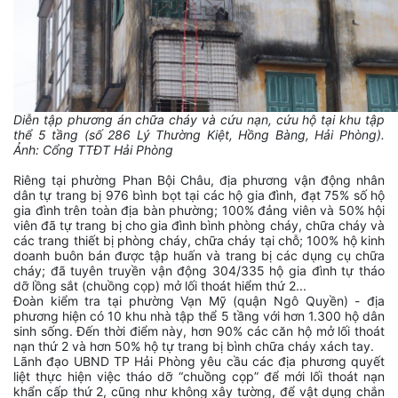
Diễn tập phương án chữa cháy và cứu nạn, cứu hộ tại khu tập
thể 5 tầng (số 286 Lý Thường Kiệt, Hồng Bàng, Hải Phòng).
Ảnh: Cổng TTĐT Hải Phòng
Riêng tại phường Phan Bội Châu, địa phương vận động nhân
dân tự trang bị 976 bình bọt tại các hộ gia đình, đạt 75% số hộ
gia đình trên toàn địa bàn phường; 100% đảng viên và 50% hội
viên đã tự trang bị cho gia đình bình phòng cháy, chữa cháy và
các trang thiết bị phòng cháy, chữa cháy tại chỗ; 100% hộ kinh
doanh buôn bán được tập huấn và trang bị các dụng cụ chữa
cháy; đã tuyên truyền vận động 304/335 hộ gia đình tự tháo
dỡ lồng sắt (chuồng cọp) mở lối thoát hiểm thứ 2...
Đoàn kiểm tra tại phường Vạn Mỹ (quận Ngô Quyền) - địa
phương hiện có 10 khu nhà tập thể 5 tầng với hơn 1.300 hộ dân
sinh sống. Đến thời điểm này, hơn 90% các căn hộ mở lối thoát
nạn thứ 2 và hơn 50% hộ tự trang bị bình chữa cháy xách tay.
Lãnh đạo UBND TP Hải Phòng yêu cầu các địa phương quyết
liệt thực hiện việc tháo dỡ “chuồng cọp” để mới lối thoát nạn
khẩn cấp thứ 2, cũng như không xây tường, để vật dụng chắn