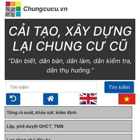
Chungcucu.vn
CẢI TẠO, XÂY DỰNG
LẠI CHUNG CƯ CŨ
“Dân biết, dân bàn, dân làm, dân kiểm tra,
dân thụ hưởng.”
Tìm kiếm
Tổng rà soát, khảo sát, kiểm định
Lập, phê duyệt QHCT, TMB
Lựa chọn chủ đầu tư