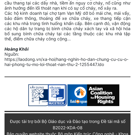
cầu thang tại các dãy nhà, tiềm ẩn nguy cơ cháy, nổ cũng như
ảnh hưởng đến lối thoát nạn khi có sự cố cháy, nổ xảy ra.
Các hộ kinh doanh tại chợ tạm Vạn Mỹ dỡ bỏ mái che, mái vẩy,
bảo đảm thông, thoáng để xe chữa cháy, xe thang tiếp cận
các khu nhà trong tình huống khẩn cấp. Bên cạnh đó, vận động
các hộ dân tự trang bị bình chữa cháy xách tay và xã hội hóa
bổ sung bình chữa cháy tại các tầng thuộc các khu nhà tập
thể, điểm chữa cháy công cộng...
Hoàng Khôi
Nguồn:
https://laodong.vn/xa-hoi/hang-nghin-ho-dan-chung-cu-cu-o-
hai-phong-tu-mo-loi-thoat-nan-thu-2-1255447.ldo
Được tài trợ bởi Bộ Giáo dục và Đào tạo trong Đề tài mã số
B2022-XDA-08
Bản quyền website thuộc Bộ môn Kiến trúc Công nghệ - Khoa