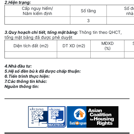
2.Hiện trạng:
Cấp nguy hiểm/
Số đ
Số tầng
Năm kiểm định
nhà
3
3.Quy hoạch chi tiết, tổng mặt bằng:
Thông tin theo QHCT,
tổng mặt bằng đã được phê duyệt
MĐXD
Diện tích đất (m2)
DT XD (m2)
(%)
4.Nhà đầu tư:
5.Hệ số đền bù k đã được chấp thuận:
6.Tiến trình thực hiện:
7.Các thông tin khác:
Nguồn thông tin: