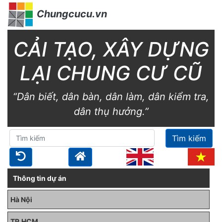
Chungcucu.vn
CẢI TẠO, XÂY DỰNG
LẠI CHUNG CƯ CŨ
“Dân biết, dân bàn, dân làm, dân kiểm tra,
dân thụ hưởng.”
Tìm kiếm
Thông tin dự án
Hà Nội
TP.HCM