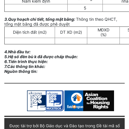
Năm kiểm định
nhà
5
3.Quy hoạch chi tiết, tổng mặt bằng:
Thông tin theo QHCT,
tổng mặt bằng đã được phê duyệt
MĐXD
Diện tích đất (m2)
DT XD (m2)
(%)
4.Nhà đầu tư:
5.Hệ số đền bù k đã được chấp thuận:
6.Tiến trình thực hiện:
7.Các thông tin khác:
Nguồn thông tin:
Được tài trợ bởi Bộ Giáo dục và Đào tạo trong Đề tài mã số