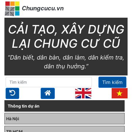
Chungcucu.vn
CẢI TẠO, XÂY DỰNG
LẠI CHUNG CƯ CŨ
“Dân biết, dân bàn, dân làm, dân kiểm tra,
dân thụ hưởng.”
Tìm kiếm
Thông tin dự án
Hà Nội
TP.HCM