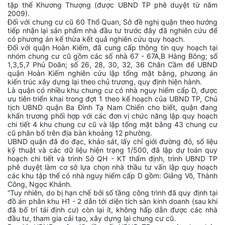
tập thể Khương Thượng (được UBND TP phê duyệt từ năm
2009).
Đối với chung cư cũ 60 Thổ Quan, Sở đề nghị quận theo hướng
tiếp nhận lại sản phẩm nhà đầu tư trước đây đã nghiên cứu để
có phương án kế thừa kết quả nghiên cứu quy hoạch.
Đối với quận Hoàn Kiếm, đã cung cấp thông tin quy hoạch tại
nhóm chung cư cũ gồm các số nhà 67 - 67A,B Hàng Bông; số
1,3,5,7 Phủ Doãn; số 26, 28, 30, 32, 36 Chân Cầm để UBND
quận Hoàn Kiếm nghiên cứu lập tổng mặt bằng, phương án
kiến trúc xây dựng lại theo chủ trương, quy định hiện hành.
Là quận có nhiều khu chung cư có nhà nguy hiểm cấp D, được
ưu tiên triển khai trong đợt 1 theo kế hoạch của UBND TP, Chủ
tịch UBND quận Ba Đình Tạ Nam Chiến cho biết, quận đang
khẩn trương phối hợp với các đơn vị chức năng lập quy hoạch
chi tiết 4 khu chung cư cũ và lập tổng mặt bằng 43 chung cư
cũ phân bố trên địa bàn khoảng 12 phường.
UBND quận đã đo đạc, khảo sát, lấy chỉ giới đường đỏ, số liệu
kỹ thuật và các dữ liệu hiện trạng 1/500, đã lập dự toán quy
hoạch chi tiết và trình Sở QH - KT thẩm định, trình UBND TP
phê duyệt làm cơ sở lựa chọn nhà thầu tư vấn lập quy hoạch
các khu tập thể có nhà nguy hiểm cấp D gồm: Giảng Võ, Thành
Công, Ngọc Khánh.
“Tuy nhiên, do bị hạn chế bởi số tầng công trình đã quy định tại
đồ án phân khu H1 - 2 dẫn tới diện tích sàn kinh doanh (sau khi
đã bố trí tái định cư) còn lại ít, không hấp dẫn được các nhà
đầu tư, tham gia cải tạo, xây dựng lại chung cư cũ.