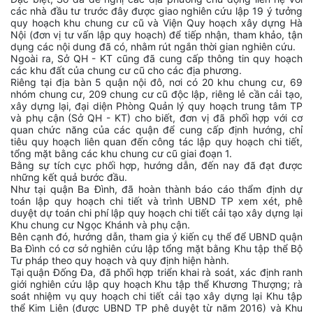
các nhà đầu tư trước đây được giao nghiên cứu lập 19 ý tưởng
quy hoạch khu chung cư cũ và Viện Quy hoạch xây dựng Hà
Nội (đơn vị tư vấn lập quy hoạch) để tiếp nhận, tham khảo, tận
dụng các nội dung đã có, nhằm rút ngắn thời gian nghiên cứu.
Ngoài ra, Sở QH - KT cũng đã cung cấp thông tin quy hoạch
các khu đất của chung cư cũ cho các địa phương.
Riêng tại địa bàn 5 quận nội đô, nơi có 20 khu chung cư, 69
nhóm chung cư, 209 chung cư cũ độc lập, riêng lẻ cần cải tạo,
xây dựng lại, đại diện Phòng Quản lý quy hoạch trung tâm TP
và phụ cận (Sở QH - KT) cho biết, đơn vị đã phối hợp với cơ
quan chức năng của các quận để cung cấp định hướng, chỉ
tiêu quy hoạch liên quan đến công tác lập quy hoạch chi tiết,
tổng mặt bằng các khu chung cư cũ giai đoạn 1.
Bằng sự tích cực phối hợp, hướng dẫn, đến nay đã đạt được
những kết quả bước đầu.
Như tại quận Ba Đình, đã hoàn thành báo cáo thẩm định dự
toán lập quy hoạch chi tiết và trình UBND TP xem xét, phê
duyệt dự toán chi phí lập quy hoạch chi tiết cải tạo xây dựng lại
Khu chung cư Ngọc Khánh và phụ cận.
Bên cạnh đó, hướng dẫn, tham gia ý kiến cụ thể để UBND quận
Ba Đình có cơ sở nghiên cứu lập tổng mặt bằng Khu tập thể Bộ
Tư pháp theo quy hoạch và quy định hiện hành.
Tại quận Đống Đa, đã phối hợp triển khai rà soát, xác định ranh
giới nghiên cứu lập quy hoạch Khu tập thể Khương Thượng; rà
soát nhiệm vụ quy hoạch chi tiết cải tạo xây dựng lại Khu tập
thể Kim Liên (được UBND TP phê duyệt từ năm 2016) và Khu