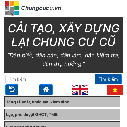
Chungcucu.vn
CẢI TẠO, XÂY DỰNG
LẠI CHUNG CƯ CŨ
“Dân biết, dân bàn, dân làm, dân kiểm tra,
dân thụ hưởng.”
Tìm kiếm
Tổng rà soát, khảo sát, kiểm định
Lập, phê duyệt QHCT, TMB
Lựa chọn chủ đầu tư