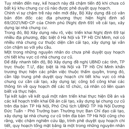
Tuy nhiên đến nay, kế hoạch này đã chậm tiến độ khi chưa có
bất kỳ khu chung cư cũ nào được phê duyệt quy hoạch.
Chính vì sự chậm trễ này nên mới đây, Bộ Xây dựng đã có văn
bản đôn đốc các địa phương thực hiện Nghị định số
69/2021/NĐ-CP của Chính phủ (Nghị định 69) về cải tạo, xây
dựng lại nhà chung cư.
Trong đó, Bộ Xây dựng nêu rõ, việc triển khai Nghị định 69 tại
nhiều địa phương, đặc biệt ở Hà Nội và TP Hồ Chí Minh, nơi có
nhiều nhà chung cư thuộc diện cần cải tạo, xây dựng lại vẫn
còn chậm so với yêu cầu.
Một trong những nguyên nhân do chưa phê duyệt quy hoạch
chi tiết khu vực có nhà chung cư cũ.
Để đẩy nhanh tiến độ, Bộ Xây dựng đề nghị UBND các tỉnh, TP
trực thuộc T.Ư, đặc biệt là Hà Nội và TP Hồ Chí Minh khẩn
trương thực hiện các phần việc thuộc thẩm quyền, trong đó,
cần tập trung phê duyệt quy hoạch chi tiết khu vực có nhà
chung cư cần cải tạo, xây dựng lại; công bố công khai các
thông tin về quy hoạch để các tổ chức, cá nhân có liên quan
biết và thực hiện.
Tại kết luận về kết quả một năm triển khai thực hiện Đề án và
các kế hoạch triển khai Đề án cải tạo, xây dựng lại chung cư cũ
trên địa bàn TP Hà Nội, Phó Chủ tịch UBND TP Hà Nội Dương
Đức Tuấn - Phó Trưởng ban Thường trực Ban Chỉ đạo cải tạo,
xây dựng lại nhà chung cư cũ trên địa bàn TP Hà Nội cũng cho
rằng, việc chậm nghiên cứu lập, trình phê duyệt quy hoạch chi
tiết, quy hoạch tổng mặt bằng là một trong những nguyên nhân