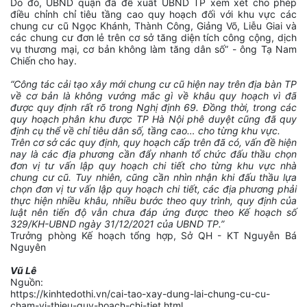
Do đó, UBND quận đã đề xuất UBND TP xem xét cho phép
điều chỉnh chỉ tiêu tầng cao quy hoạch đối với khu vực các
chung cư cũ Ngọc Khánh, Thành Công, Giảng Võ, Liễu Giai và
các chung cư đơn lẻ trên cơ sở tăng diện tích công cộng, dịch
vụ thương mại, cơ bản không làm tăng dân số” - ông Tạ Nam
Chiến cho hay.
“Công tác cải tạo xây mới chung cư cũ hiện nay trên địa bàn TP
về cơ bản là không vướng mắc gì về khâu quy hoạch vì đã
được quy định rất rõ trong Nghị định 69. Đồng thời, trong các
quy hoạch phân khu được TP Hà Nội phê duyệt cũng đã quy
định cụ thể về chỉ tiêu dân số, tầng cao… cho từng khu vực.
Trên cơ sở các quy định, quy hoạch cấp trên đã có, vấn đề hiện
nay là các địa phương cần đẩy nhanh tổ chức đấu thầu chọn
đơn vị tư vấn lập quy hoạch chi tiết cho từng khu vực nhà
chung cư cũ. Tuy nhiên, cũng cần nhìn nhận khi đấu thầu lựa
chọn đơn vị tư vấn lập quy hoạch chi tiết, các địa phương phải
thực hiện nhiều khâu, nhiều bước theo quy trình, quy định của
luật nên tiến độ vẫn chưa đáp ứng được theo Kế hoạch số
329/KH-UBND ngày 31/12/2021 của UBND TP.”
Trưởng phòng Kế hoạch tổng hợp, Sở QH - KT Nguyễn Bá
Nguyên
Vũ Lê
Nguồn:
https://kinhtedothi.vn/cai-tao-xay-dung-lai-chung-cu-cu-
cham-vi-thieu-quy-hoach-chi-tiet.html