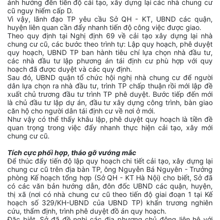
ảnh hưởng đến tiến độ cải tạo, xây dựng lại các nhà chung cư
cũ nguy hiểm cấp D.
Vì vậy, lãnh đạo TP yêu cầu Sở QH - KT, UBND các quận,
huyện liên quan cần đẩy nhanh tiến độ công việc được giao.
Theo quy định tại Nghị định 69 về cải tạo xây dựng lại nhà
chung cư cũ, các bước theo trình tự: Lập quy hoạch, phê duyệt
quy hoạch, UBND TP ban hành tiêu chí lựa chọn nhà đầu tư,
các nhà đầu tư lập phương án tái định cư phù hợp với quy
hoạch đã được duyệt và các quy định.
Sau đó, UBND quận tổ chức hội nghị nhà chung cư để người
dân lựa chọn ra nhà đầu tư, trình TP chấp thuận rồi mới lập đề
xuất chủ trương đầu tư trình TP phê duyệt. Bước tiếp đến mới
là chủ đầu tư lập dự án, đầu tư xây dựng công trình, bàn giao
căn hộ cho người dân tái định cư về nơi ở mới.
Như vậy có thể thấy khâu lập, phê duyệt quy hoạch là tiền đề
quan trọng trong việc đẩy nhanh thực hiện cải tạo, xây mới
chung cư cũ.
Tích cực phối hợp, tháo gỡ vướng mắc
Để thúc đẩy tiến độ lập quy hoạch chi tiết cải tạo, xây dựng lại
chung cư cũ trên địa bàn TP, ông Nguyễn Bá Nguyên - Trưởng
phòng Kế hoạch tổng hợp (Sở QH - KT Hà Nội) cho biết, Sở đã
có các văn bản hướng dẫn, đôn đốc UBND các quận, huyện,
thị xã (nơi có nhà chung cư cũ theo tiến độ giai đoạn 1 tại Kế
hoạch số 329/KH-UBND của UBND TP) khẩn trương nghiên
cứu, thẩm định, trình phê duyệt đồ án quy hoạch.
Đặc biệt, Sở đã đề nghị các địa phương chủ động liên hệ với