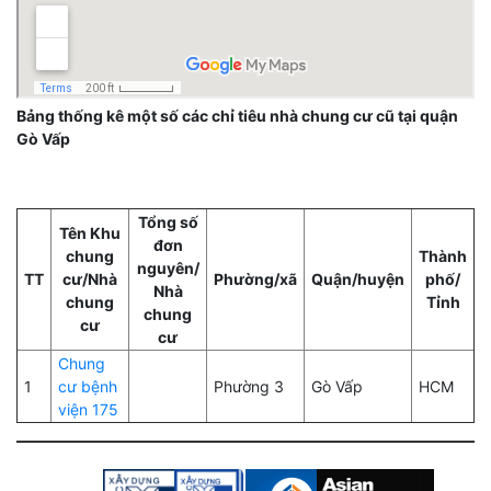
Bảng thống kê một số các chỉ tiêu nhà chung cư cũ tại quận
Gò Vấp
Tổng số
Tên Khu
đơn
chung
Thành
nguyên/
TT
cư/Nhà
Phường/xã
Quận/huyện
phố/
Nhà
chung
Tỉnh
chung
cư
cư
Chung
1
cư bệnh
Phường 3
Gò Vấp
HCM
viện 175